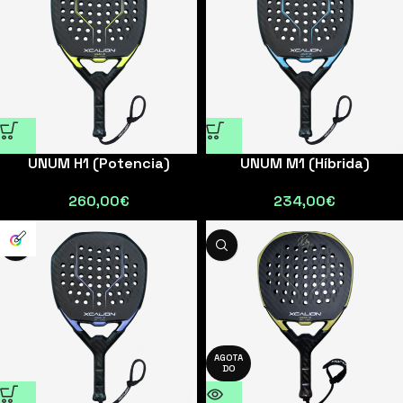
UNUM H1 (Potencia)
UNUM M1 (Híbrida)
260,00
€
234,00
€
AGOTA
DO