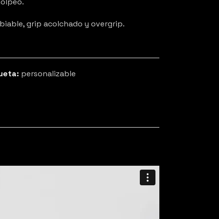
golpeo.
iable, grip acolchado y overgrip.
ueta:
personalizable