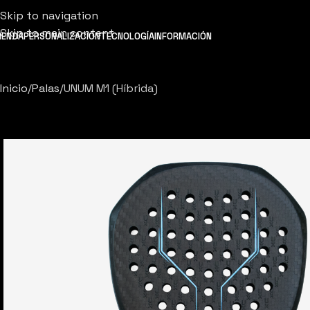
Skip to navigation
Skip to main content
IENDA
PERSONALIZACIÓN
TECNOLOGÍA
INFORMACIÓN
Inicio
Palas
UNUM M1 (Híbrida)