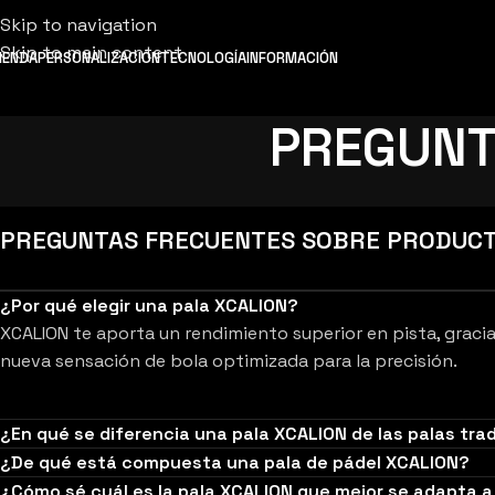
Skip to navigation
Skip to main content
IENDA
PERSONALIZACIÓN
TECNOLOGÍA
INFORMACIÓN
PREGUNTA
PREGUNTAS FRECUENTES SOBRE PRODUCT
¿Por qué elegir una pala XCALION?
XCALION te aporta un rendimiento superior en pista, gracia
nueva sensación de bola optimizada para la precisión.
¿En qué se diferencia una pala XCALION de las palas tra
¿De qué está compuesta una pala de pádel XCALION?
¿Cómo sé cuál es la pala XCALION que mejor se adapta a